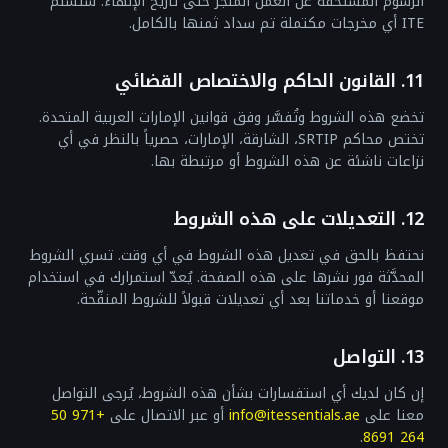
الرسوم المستحقة عن العمل المنجز حتى تاريخ الإنهاء. ستسلّم
ITE أي مخرجات مكتملة تم سداد ثمنها بالكامل.
11. القانون الحاكم والاختصاص القضائي
تخضع هذه الشروط وتُفسَّر وفق قوانين الإمارات العربية المتحدة.
تختص محاكم SRTIP، الشارقة، الإمارات، حصرياً بالنظر في أي
نزاعات ناشئة عن هذه الشروط أو مرتبطة بها.
12. التعديلات على هذه الشروط
نحتفظ بالحق في تعديل هذه الشروط في أي وقت. تسري الشروط
المحدَّثة فور نشرها على هذه الصفحة. يُعدّ استمرارك في استخدام
موقعنا أو خدماتنا بعد أي تعديلات قبولاً للشروط المنقّحة.
13. التواصل
إن كان لديك أي استفسارات بشأن هذه الشروط، يُرجى التواصل
معنا على
info@itessentials.ae
أو عبر الاتصال على
+971 50
.
264 8691