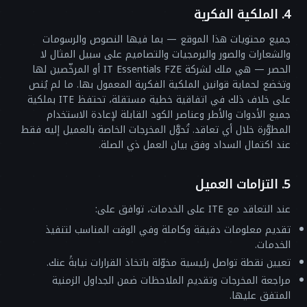
4. الملكية الفكرية
جميع محتويات هذا الموقع — بما فيها النصوص والرسومات
والشعارات والصور والبرمجيات والتصاميم على سبيل المثال لا
الحصر — هي ملك لشركة IT Essentials FZE أو المرخّصين لها
وتخضع لحماية قوانين الملكية الفكرية المعمول بها. ما لم يُنص
على خلاف ذلك في اتفاقية خطية مستقلة، تحتفظ ITE بملكية
جميع الأدوات والأطر وعناصر الكود القابلة لإعادة الاستخدام
المطوَّرة خلال أي تعاقد. تُحوَّل المخرجات الخاصة بالعميل إليه فقط
عند اكتمال السداد وفق بيان العمل ذي الصلة.
5. التزامات العميل
عند التعاقد مع ITE على الخدمات، توافق على:
تقديم معلومات دقيقة وكاملة وفي الوقت المناسب لتنفيذ
الخدمات.
تعيين نقطة تواصل رئيسية مخوّلة باتخاذ القرارات نيابةً عنك.
مراجعة المخرجات وتقديم الملاحظات ضمن الجداول الزمنية
المتفق عليها.