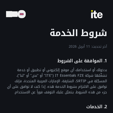
شروط الخدمة
آخر تحديث: 11 أبريل 2026
1. الموافقة على الشروط
بدخولك أو استخدامك أي موقع إلكتروني أو تطبيق أو خدمة
تشغّلها شركة IT Essentials FZE ("ITE" أو "نحن" أو "لنا")،
المسجّلة في SRTIP، الشارقة، الإمارات العربية المتحدة، فإنك
توافق على الالتزام بشروط الخدمة هذه. إذا كنت لا توافق على أي
جزء من هذه الشروط، يتعيّن عليك التوقف فوراً عن الاستخدام.
2. الخدمات