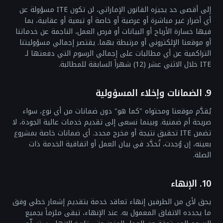
إلى أقصى حد يجيزه القانون الإماراتي، لن تكون ITE مسؤولة عن
أي أضرار غير مباشرة أو عرضية أو خاصة أو تبعية أو عقابية، بما
فيها خسارة الأرباح أو البيانات أو فرص العمل، الناجمة عن خدماتنا
أو موقعنا الإلكتروني أو مرتبطة بهما. يقتصر إجمالي مسؤوليتنا
التراكمية عن أي مطالبات على إجمالي الرسوم التي دفعتها لـ
ITE خلال الاثني عشر (12) شهراً السابقة للمطالبة.
9. الضمانات وإخلاء المسؤولية
يُقدَّم موقعنا ومحتواه "كما هو" دون ضمانات من أي نوع، سواء
صريحة أم ضمنية. وبينما نسعى إلى تقديم خدمات عالية الجودة، لا
تضمن ITE تحقيق نتيجة أو مخرج محدد. أي ضمانات خاصة بمشروع
بعينه، إن وُجدت، تُحدَّد في بيان العمل أو اتفاقية الخدمة ذات
الصلة.
10. الإنهاء
يحق لأي من الطرفين إنهاء تعاقد خدمة بتقديم إشعار خطي وفق
ما يحدده الاتفاق المعمول به. عند الإنهاء، تبقى ملزماً بجميع