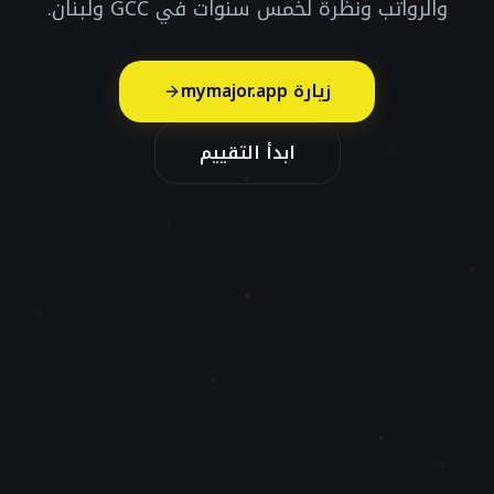
والرواتب ونظرة لخمس سنوات في GCC ولبنان.
زيارة mymajor.app
ابدأ التقييم